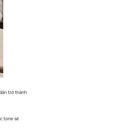
dần trở thành
ác tone sẽ