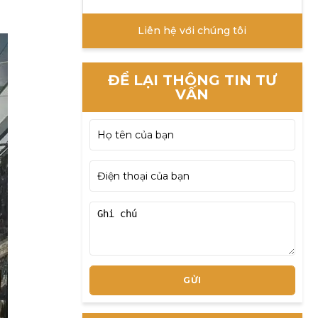
Liên hệ với chúng tôi
ĐỂ LẠI THÔNG TIN TƯ
VẤN
GỬI