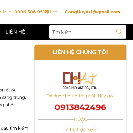
tline: :
0906 386 051
Email :
CongHuyArt@gmail.com
LIÊN HỆ
LIÊN HỆ CHÚNG TÔI
họn được
Để được hỗ trợ tốt nhất. Hãy gọi:
a sang trọng,
ng nhớ.
0913842496
HOẶC
 đầu tìm kiếm
Hỗ trợ trực tuyến