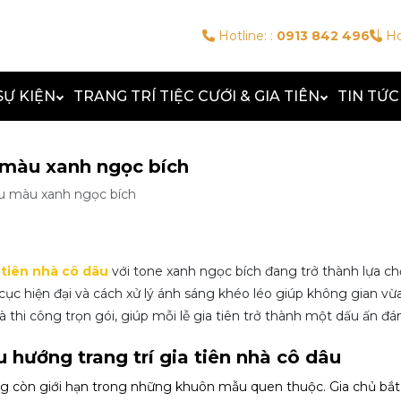
Hotline: :
0913 842 496
Ho
SỰ KIỆN
TRANG TRÍ TIỆC CƯỚI & GIA TIÊN
TIN TỨC
u màu xanh ngọc bích
dâu màu xanh ngọc bích
a tiên nhà cô dâu
với tone xanh ngọc bích đang trở thành lựa c
 cục hiện đại và cách xử lý ánh sáng khéo léo giúp không gian vừ
à thi công trọn gói, giúp mỗi lễ gia tiên trở thành một dấu ấn đá
 hướng trang trí gia tiên nhà cô dâu
ng còn giới hạn trong những khuôn mẫu quen thuộc. Gia chủ bắt