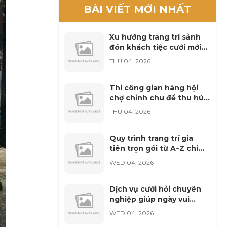
BÀI VIẾT MỚI NHẤT
Xu hướng trang trí sảnh
đón khách tiệc cưới mới
nhất năm nay
THU 04, 2026
Thi công gian hàng hội
chợ chỉnh chu để thu hút
khách hàng
THU 04, 2026
Quy trình trang trí gia
tiên trọn gói từ A–Z chi
tiết nhất
WED 04, 2026
Dịch vụ cưới hỏi chuyên
nghiệp giúp ngày vui
thêm rạng rỡ
WED 04, 2026